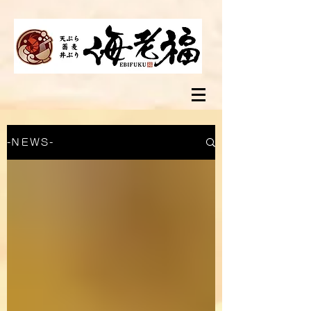
-ＮＥＷＳ-